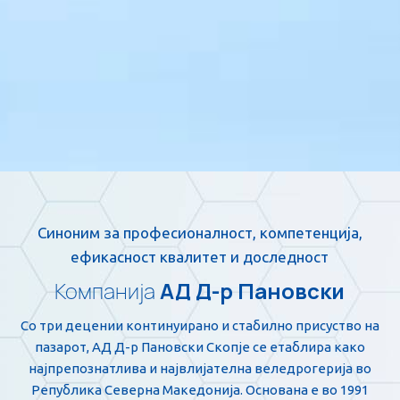
Синоним за професионалност, компетенција,
ефикасност квалитет и доследност
Компанија
АД Д-р Пановски
Со три децении континуирано и стабилно присуство на
пазарот, АД Д-р Пановски Скопјe се етаблира како
најпрепознатлива и највлијателна веледрогерија во
Република Северна Македонија. Основана е во 1991