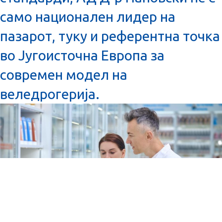
само национален лидер на
пазарот, туку и референтна точка
во Југоисточна Европа за
современ модел на
веледрогерија.