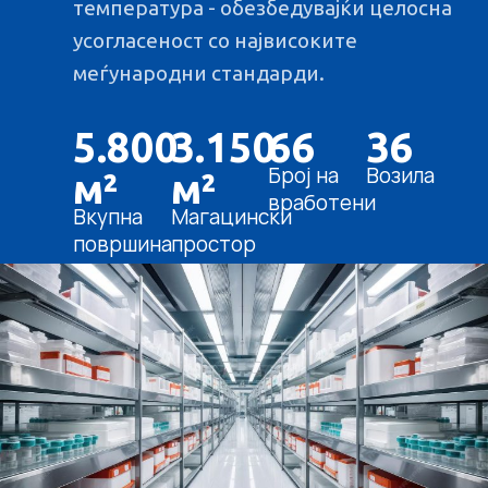
температура - обезбедувајќи целосна
усогласеност со највисоките
меѓународни стандарди.
5.800
3.150
66
36
Број на
Возила
м²
м²
вработени
Вкупна
Магацински
површина
простор