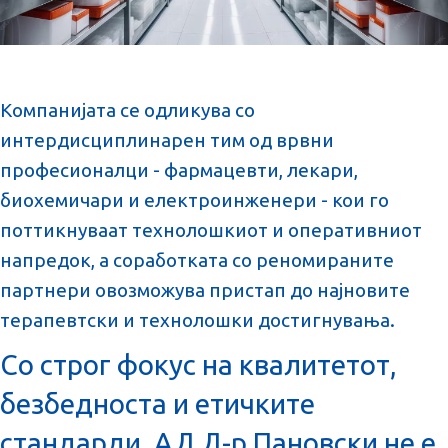
Компанијата се одликува со
интердисциплинарен тим од врвни
професионалци - фармацевти, лекари,
биохемичари и електроинженери - кои го
поттикнуваат технолошкиот и оперативниот
напредок, а соработката со реномираните
партнери овозможува пристап до најновите
терапевтски и технолошки достигнувања.
Со строг фокус на квалитетот,
безбедноста и етичките
стандарди, АД Д-р Пановски не е